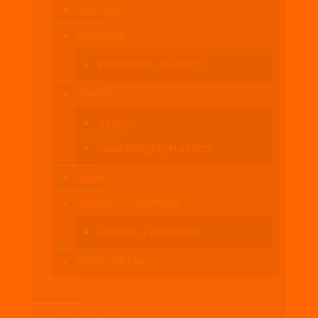
MOCHILAS
ESCRITURA
BOLIGRAFOS_PLASTICO
BEBIDAS
VASOS
CILINDROS_DE_PLASTICO
BOLSAS
LIBRETAS_Y_CARPETAS
LIBRETAS_EJECUTIVAS
TERMO_METALICO
Servicios
Contacto