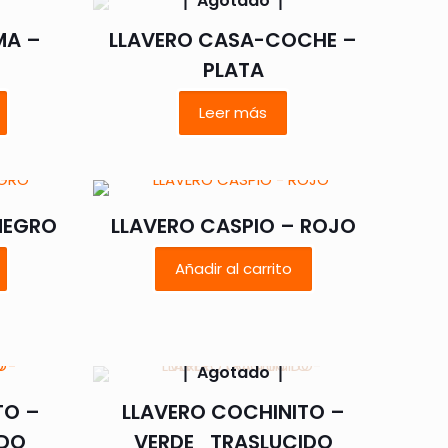
Agotado
MA –
LLAVERO CASA-COCHE –
PLATA
Leer más
NEGRO
LLAVERO CASPIO – ROJO
Añadir al carrito
Agotado
TO –
LLAVERO COCHINITO –
DO
VERDE_TRASLUCIDO