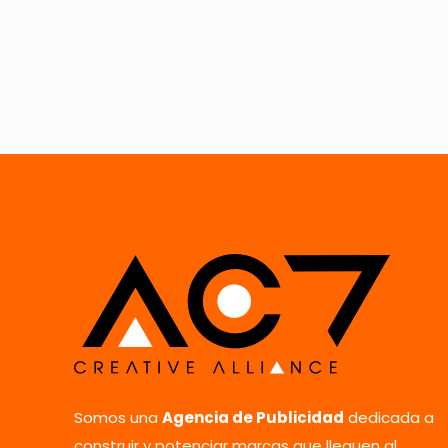
Somos una
Agencia de Publicidad
dedicada a
construir y potenciar marcas que lleguen al