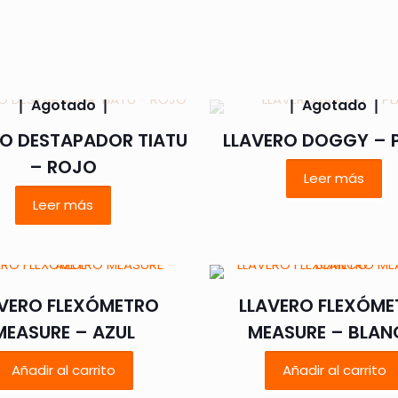
Agotado
Agotado
RO DESTAPADOR TIATU
LLAVERO DOGGY – 
– ROJO
Leer más
Leer más
VERO FLEXÓMETRO
LLAVERO FLEXÓM
MEASURE – AZUL
MEASURE – BLA
Añadir al carrito
Añadir al carrito