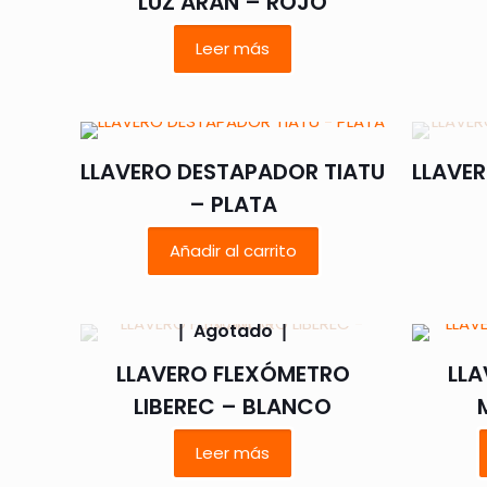
LUZ ARÁN – ROJO
Leer más
LLAVERO DESTAPADOR TIATU
LLAVE
– PLATA
Añadir al carrito
Agotado
LLAVERO FLEXÓMETRO
LLA
LIBEREC – BLANCO
Leer más