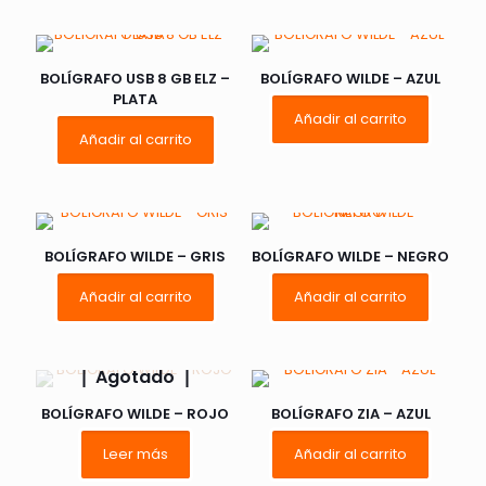
BOLÍGRAFO USB 8 GB ELZ –
BOLÍGRAFO WILDE – AZUL
PLATA
Añadir al carrito
Añadir al carrito
BOLÍGRAFO WILDE – GRIS
BOLÍGRAFO WILDE – NEGRO
Añadir al carrito
Añadir al carrito
Agotado
BOLÍGRAFO WILDE – ROJO
BOLÍGRAFO ZIA – AZUL
Leer más
Añadir al carrito