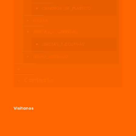
CILINDROS_DE_PLASTICO
BOLSAS
LIBRETAS_Y_CARPETAS
LIBRETAS_EJECUTIVAS
TERMO_METALICO
Servicios
Contacto
Visítanos