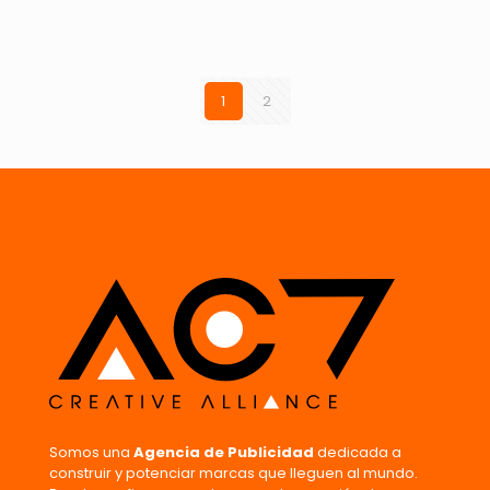
1
2
Somos una
Agencia de Publicidad
dedicada a
construir y potenciar marcas que lleguen al mundo.