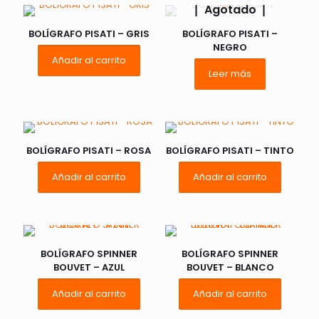
Agotado
BOLÍGRAFO PISATI – GRIS
BOLÍGRAFO PISATI –
NEGRO
Añadir al carrito
Leer más
BOLÍGRAFO PISATI – ROSA
BOLÍGRAFO PISATI – TINTO
Añadir al carrito
Añadir al carrito
BOLÍGRAFO SPINNER
BOLÍGRAFO SPINNER
BOUVET – AZUL
BOUVET – BLANCO
Añadir al carrito
Añadir al carrito