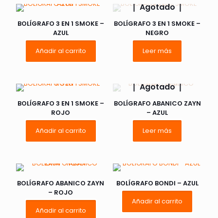
Agotado
BOLÍGRAFO 3 EN 1 SMOKE –
BOLÍGRAFO 3 EN 1 SMOKE –
AZUL
NEGRO
Añadir al carrito
Leer más
Agotado
BOLÍGRAFO 3 EN 1 SMOKE –
BOLÍGRAFO ABANICO ZAYN
ROJO
– AZUL
Añadir al carrito
Leer más
BOLÍGRAFO ABANICO ZAYN
BOLÍGRAFO BONDI – AZUL
– ROJO
Añadir al carrito
Añadir al carrito