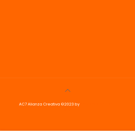
AC7 Alianza Creativa ©2023 by
Phoenix Imagen &
Diseño