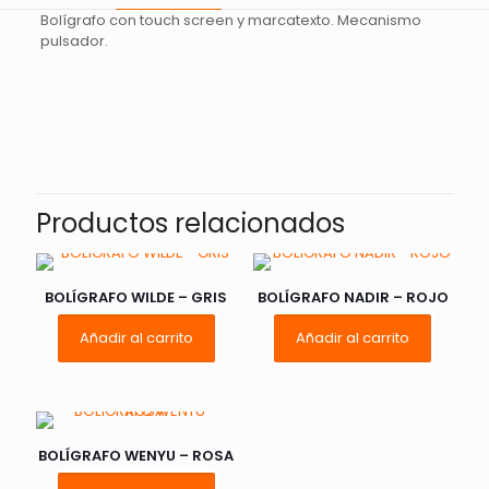
Bolígrafo con touch screen y marcatexto. Mecanismo
pulsador.
Valoraciones
No hay valoraciones aún.
Sé el primero en valorar
“BOLÍGRAFO BONDI – VERDE”
Productos relacionados
Tu dirección de correo electrónico no será publicada.
Los
campos obligatorios están marcados con
*
BOLÍGRAFO WILDE – GRIS
BOLÍGRAFO NADIR – ROJO
Añadir al carrito
Añadir al carrito
Tu
1 de 5
2 de 5
3 de 5
puntuación
*
estrellas
estrellas
estrellas
e
BOLÍGRAFO WENYU – ROSA