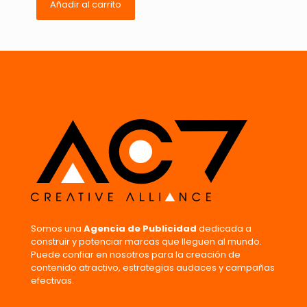
Añadir al carrito
Nombre
*
Correo
electrónico
*
Guarda mi nombre, correo electrónico y web en este
navegador para la próxima vez que comente.
Somos una
Agencia de Publicidad
dedicada a
construir y potenciar marcas que lleguen al mundo.
Puede confiar en nosotros para la creación de
contenido atractivo, estrategias audaces y campañas
efectivas.