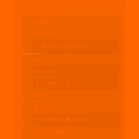
Promocionales
MOCHILAS
ESCRITURA
BOLIGRAFOS_PLASTICO
BEBIDAS
VASOS
CILINDROS_DE_PLASTICO
BOLSAS
LIBRETAS_Y_CARPETAS
LIBRETAS_EJECUTIVAS
TERMO_METALICO