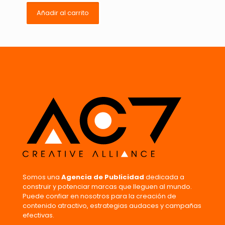
Añadir al carrito
Nombre
*
Correo
electrónico
*
Guarda mi nombre, correo electrónico y web en este
navegador para la próxima vez que comente.
Somos una
Agencia de Publicidad
dedicada a
construir y potenciar marcas que lleguen al mundo.
Puede confiar en nosotros para la creación de
contenido atractivo, estrategias audaces y campañas
efectivas.