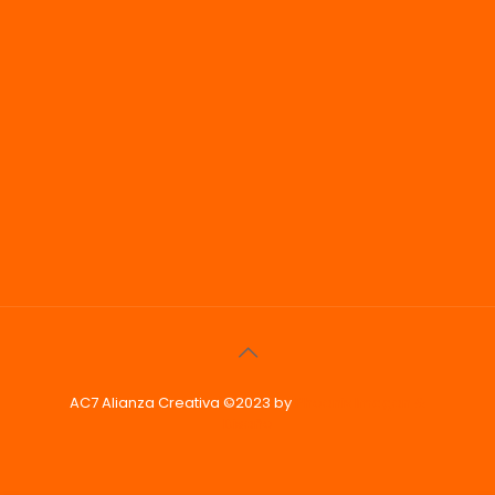
AC7 Alianza Creativa ©2023 by
Phoenix Imagen &
Diseño