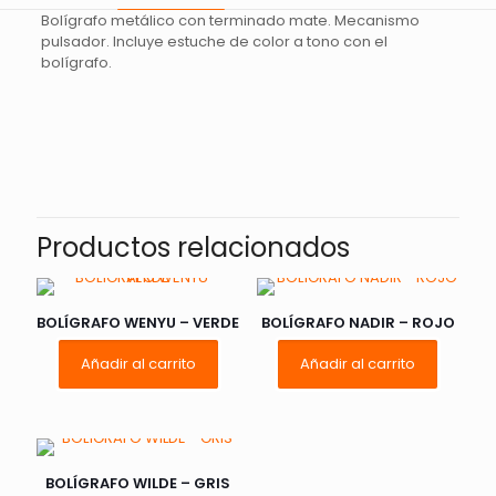
Bolígrafo metálico con terminado mate. Mecanismo
pulsador. Incluye estuche de color a tono con el
bolígrafo.
Valoraciones
No hay valoraciones aún.
Sé el primero en valorar
“BOLÍGRAFO HUNTER – ROSA”
Productos relacionados
Tu dirección de correo electrónico no será publicada.
Los
campos obligatorios están marcados con
*
BOLÍGRAFO WENYU – VERDE
BOLÍGRAFO NADIR – ROJO
Añadir al carrito
Añadir al carrito
Tu
1 de 5
2 de 5
3 de 5
puntuación
*
estrellas
estrellas
estrellas
e
BOLÍGRAFO WILDE – GRIS