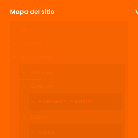
Mapa del sitio
Inicio
Correo
Guarda mi
Nosotros
electrónico
*
electrónico y
navegador p
Promocionales
MOCHILAS
ESCRITURA
BOLIGRAFOS_PLASTICO
BEBIDAS
VASOS