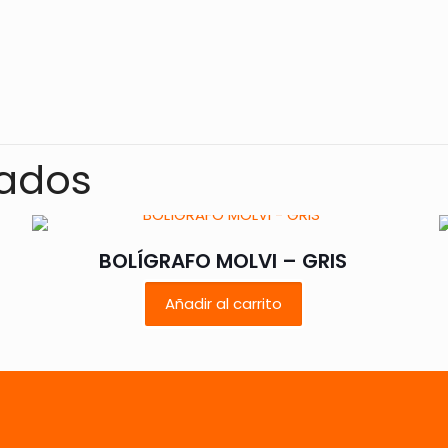
Valoraciones
s aún.
o en valorar “BOLÍGRAFO SLIM – VERDE”
nados
rreo electrónico no será publicada.
Los campos obligatorios
BOLÍGRAFO MOLVI – GRIS
Añadir al carrito
1 de 5
2 de 5
3 de 5
4 de 5
estrellas
estrellas
estrellas
estrellas