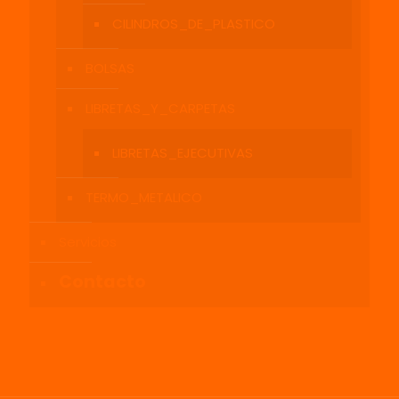
CILINDROS_DE_PLASTICO
BOLSAS
LIBRETAS_Y_CARPETAS
LIBRETAS_EJECUTIVAS
TERMO_METALICO
Servicios
Contacto