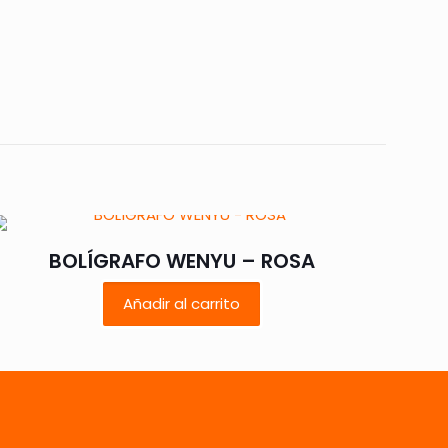
 están marcados
BOLÍGRAFO WENYU – ROSA
Añadir al carrito
5 de 5
estrellas