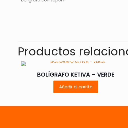
No hay valoracione
Sé el primer
Productos relacio
Tu dirección de co
con
*
BOLÍGRAFO KETIVA – VERDE
Añadir al carrito
Tu puntuación
*