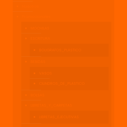
Nosotros
Promocionales
MOCHILAS
ESCRITURA
BOLIGRAFOS_PLASTICO
BEBIDAS
VASOS
CILINDROS_DE_PLASTICO
BOLSAS
LIBRETAS_Y_CARPETAS
LIBRETAS_EJECUTIVAS