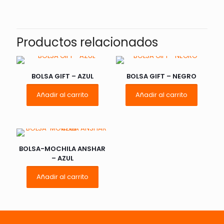
No hay valoraciones aún.
Sé el primero en valorar “BOLSA
AVERY – VERDE”
Productos relacionados
Tu dirección de correo electrónico no será publicada.
Los
campos obligatorios están marcados con
*
BOLSA GIFT – AZUL
BOLSA GIFT – NEGRO
Añadir al carrito
Añadir al carrito
Tu
1 de 5
2 de 5
3 de 5
puntuación
*
estrellas
estrellas
estrellas
e
BOLSA-MOCHILA ANSHAR
– AZUL
Añadir al carrito