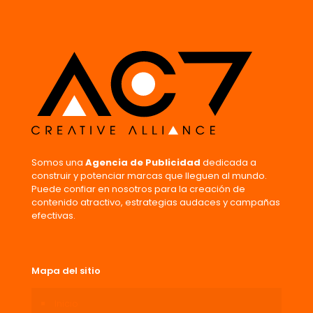
Nombre
*
Correo
electrónico
*
Guarda mi nombre, correo electrónico y web en este
navegador para la próxima vez que comente.
Somos una
Agencia de Publicidad
dedicada a
construir y potenciar marcas que lleguen al mundo.
Puede confiar en nosotros para la creación de
contenido atractivo, estrategias audaces y campañas
efectivas.
Mapa del sitio
Inicio