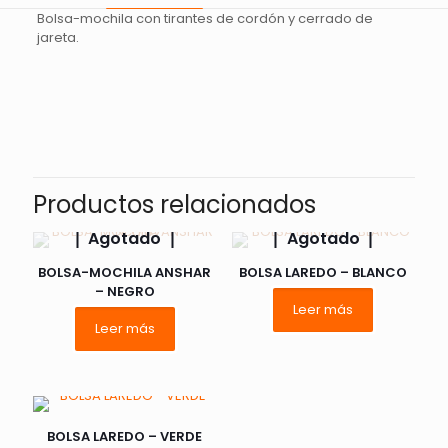
Bolsa-mochila con tirantes de cordón y cerrado de
jareta.
Valoraciones
No hay valoraciones aún.
Sé el primero en valorar “BOLSA-
MOCHILA OSUNA – NARANJA”
Productos relacionados
Agotado
Agotado
Tu dirección de correo electrónico no será publicada.
Los
campos obligatorios están marcados con
*
BOLSA-MOCHILA ANSHAR
BOLSA LAREDO – BLANCO
– NEGRO
Leer más
Tu
1 de 5
2 de 5
3 de 5
Leer más
puntuación
*
estrellas
estrellas
estrellas
e
BOLSA LAREDO – VERDE