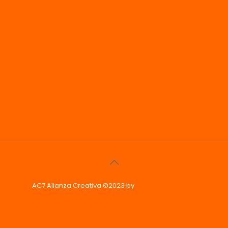
AC7 Alianza Creativa ©2023 by
Phoenix Imagen &
Diseño