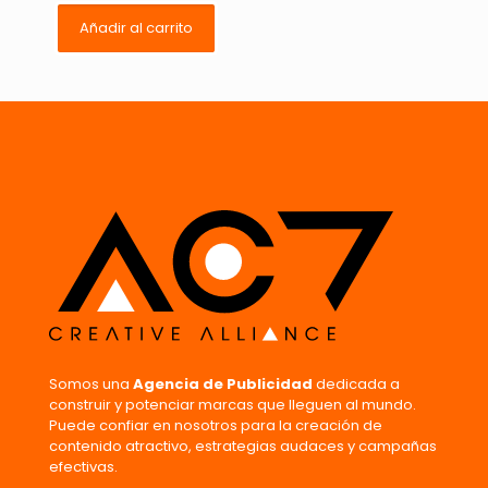
Añadir al carrito
Nombre
*
Correo
electrónico
*
Guarda mi nombre, correo electrónico y web en este
navegador para la próxima vez que comente.
Somos una
Agencia de Publicidad
dedicada a
construir y potenciar marcas que lleguen al mundo.
Puede confiar en nosotros para la creación de
contenido atractivo, estrategias audaces y campañas
efectivas.