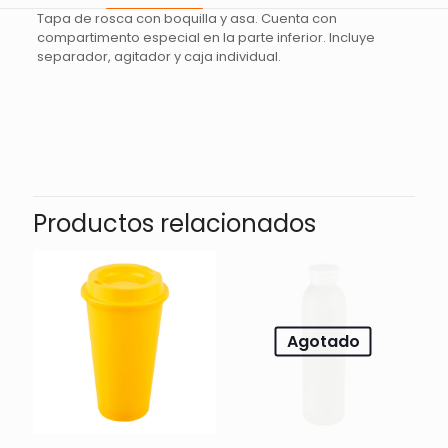
Tapa de rosca con boquilla y asa. Cuenta con
compartimento especial en la parte inferior. Incluye
separador, agitador y caja individual.
Valoraciones
No hay valoraciones aún.
Sé el primero en valorar “CILINDRO
SHAKER OVENS – AZUL”
Productos relacionados
Tu dirección de correo electrónico no será publicada.
Los
campos obligatorios están marcados con
*
Tu
Agotado
1 de 5
2 de 5
3 de 5
puntuación
*
estrellas
estrellas
estrellas
e