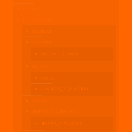
Nosotros
Promocionales
MOCHILAS
ESCRITURA
BOLIGRAFOS_PLASTICO
BEBIDAS
VASOS
CILINDROS_DE_PLASTICO
BOLSAS
LIBRETAS_Y_CARPETAS
LIBRETAS_EJECUTIVAS