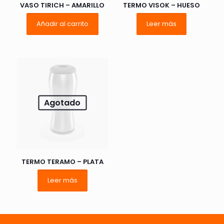
VASO TIRICH – AMARILLO
TERMO VISOK – HUESO
Añadir al carrito
Leer más
Nombre
*
Correo
Agotado
electrónico
*
Guarda mi nombre, correo electrónico y web en este
navegador para la próxima vez que comente.
TERMO TERAMO – PLATA
Leer más