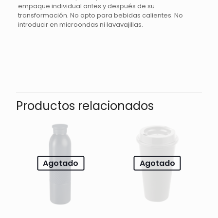
empaque individual antes y después de su
transformación. No apto para bebidas calientes. No
introducir en microondas ni lavavajillas.
Valoraciones
No hay valoraciones aún.
Sé el primero en valorar “CILINDRO
SINKER – PLATA”
Productos relacionados
Tu dirección de correo electrónico no será publicada.
Los
campos obligatorios están marcados con
*
Tu
Agotado
Agotado
1 de 5
2 de 5
3 de 5
puntuación
*
estrellas
estrellas
estrellas
e