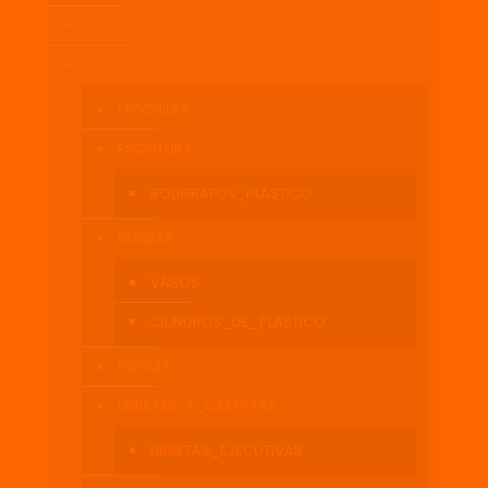
Nosotros
Promocionales
MOCHILAS
ESCRITURA
BOLIGRAFOS_PLASTICO
BEBIDAS
VASOS
CILINDROS_DE_PLASTICO
BOLSAS
LIBRETAS_Y_CARPETAS
LIBRETAS_EJECUTIVAS