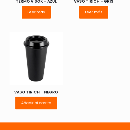
TERMO VISOK – AZUL
VASO TIRICH – GRIS
Leer más
Leer más
Nombre
*
Correo
electrónico
*
Guarda mi nombre, correo electrónico y web en este
navegador para la próxima vez que comente.
VASO TIRICH – NEGRO
Añadir al carrito