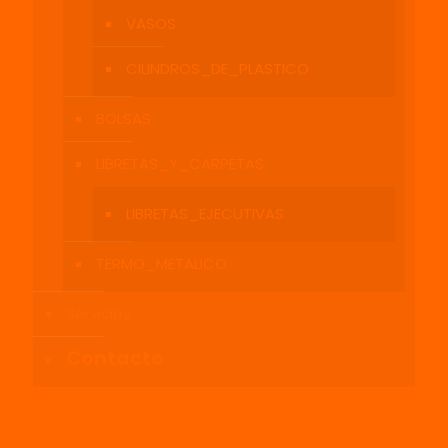
VASOS
CILINDROS_DE_PLASTICO
BOLSAS
LIBRETAS_Y_CARPETAS
LIBRETAS_EJECUTIVAS
TERMO_METALICO
Servicios
Contacto