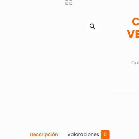
C
V
Cat
Descripción
Valoraciones
0