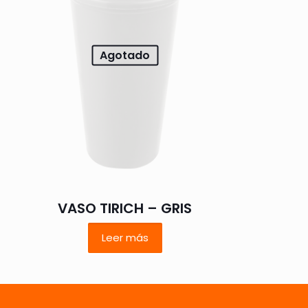
estrellas
Agotado
 nombre, correo
 web en este
VASO TIRICH – GRIS
ara la próxima
Leer más