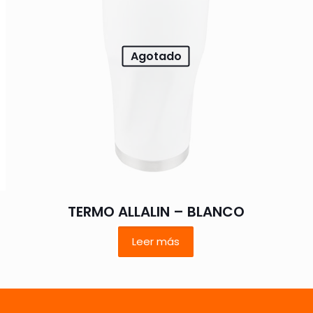
estrellas
estrellas
estrellas
estrellas
Agotado
Correo
Guarda mi
electrónico
*
electrónico y
TERMO ALLALIN – BLANCO
navegador p
Leer más