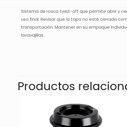
Sistema de rosca twist-off que permite abrir y cer
uso final. Revisar que la tapa no esté cerrada 
transportación. Mantener en su empaque individua
lavavajillas.
No hay valoracione
Sé el primer
Productos relacio
Tu dirección de co
con
*
Tu puntuación
*