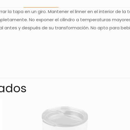
rar la tapa en un giro. Mantener el linner en el interior de 
completamente. No exponer el cilindro a temperaturas mayor
l antes y después de su transformación. No apto para bebid
Valoraciones
s aún.
o en valorar “CILINDRO SPRING – VERDE_T
nados
rreo electrónico no será publicada.
Los campos obligatorios
1 de 5
2 de 5
3 de 5
4 de 5