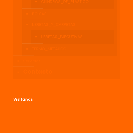
CILINDROS_DE_PLASTICO
BOLSAS
LIBRETAS_Y_CARPETAS
LIBRETAS_EJECUTIVAS
TERMO_METALICO
Servicios
Contacto
Visítanos