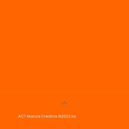
AC7 Alianza Creativa ©2023 by
Phoenix Imagen &
Diseño