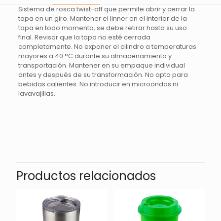
Sistema de rosca twist-off que permite abrir y cerrar la
tapa en un giro. Mantener el linner en el interior de la
tapa en todo momento, se debe retirar hasta su uso
final. Revisar que la tapa no esté cerrada
completamente. No exponer el cilindro a temperaturas
mayores a 40 °C durante su almacenamiento y
transportación. Mantener en su empaque individual
antes y después de su transformación. No apto para
bebidas calientes. No introducir en microondas ni
lavavajillas.
Valoraciones
No hay valoraciones aún.
Sé el primero en valorar “CILINDRO
TRIBEC – ROJO_TRASLUCIDO”
Productos relacionados
Tu dirección de correo electrónico no será publicada.
Los
campos obligatorios están marcados con
*