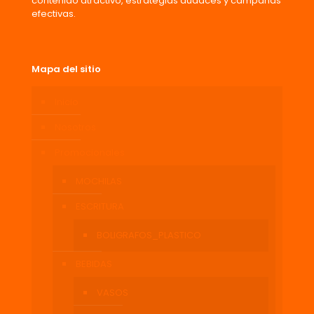
contenido atractivo, estrategias audaces y campañas
efectivas.
Mapa del sitio
Inicio
Nosotros
Promocionales
MOCHILAS
ESCRITURA
BOLIGRAFOS_PLASTICO
BEBIDAS
VASOS