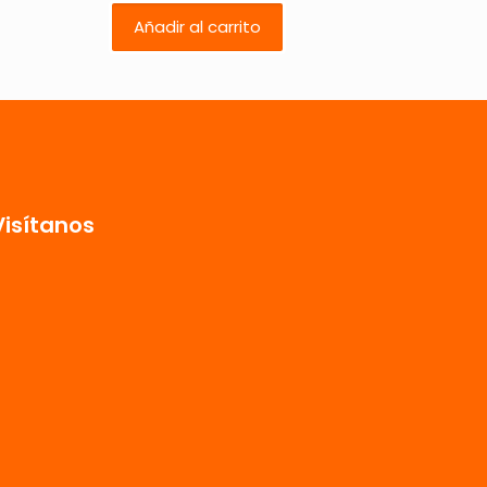
Añadir al carrito
5 de 5
estrellas
Visítanos
 nombre, correo
 web en este
ara la próxima