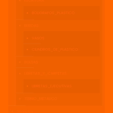
ESCRITURA
BOLIGRAFOS_PLASTICO
BEBIDAS
VASOS
CILINDROS_DE_PLASTICO
BOLSAS
LIBRETAS_Y_CARPETAS
LIBRETAS_EJECUTIVAS
TERMO_METALICO
Servicios