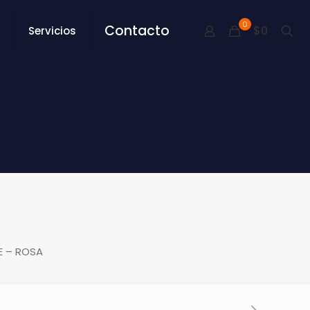
0
Contacto
$0
Servicios
E – ROSA