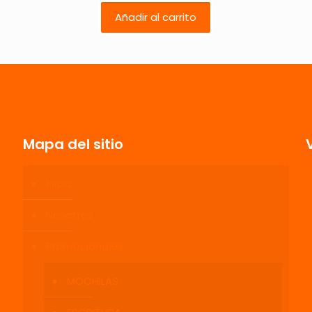
Añadir al carrito
1 de 5
2 de 5
3 de 5
4 de 5
estrellas
estrellas
estrellas
estrellas
Mapa del sitio
Inicio
Correo
Guarda mi
Nosotros
electrónico
*
electrónico y
navegador p
Promocionales
MOCHILAS