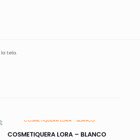
la tela.
SA”
 están marcados
COSMETIQUERA LORA – BLANCO