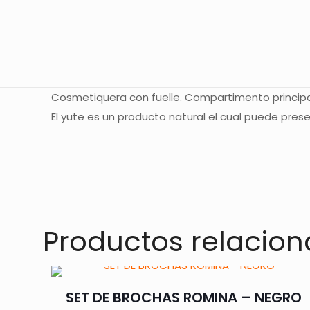
Cosmetiquera con fuelle. Compartimento principal
El yute es un producto natural el cual puede prese
No hay valoracione
Sé el primer
Productos relacio
Tu dirección de co
con
*
SET DE BROCHAS ROMINA – NEGRO