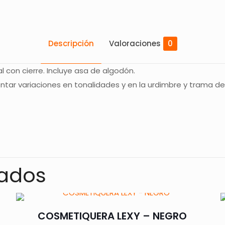
Descripción
Valoraciones
0
 con cierre. Incluye asa de algodón.
ntar variaciones en tonalidades y en la urdimbre y trama de 
Valoraciones
s aún.
o en valorar “COSMETIQUERA NATALIE – RO
nados
rreo electrónico no será publicada.
Los campos obligatorios
COSMETIQUERA LEXY – NEGRO