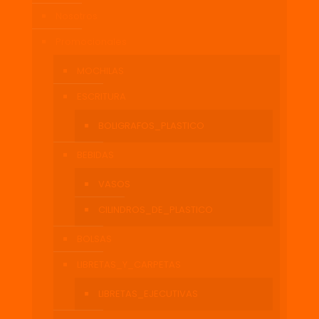
Nosotros
Promocionales
MOCHILAS
ESCRITURA
BOLIGRAFOS_PLASTICO
BEBIDAS
VASOS
CILINDROS_DE_PLASTICO
BOLSAS
LIBRETAS_Y_CARPETAS
LIBRETAS_EJECUTIVAS