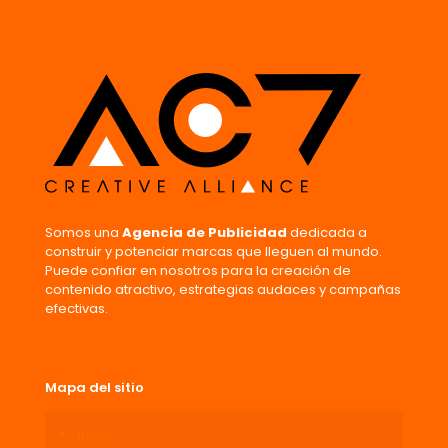
Nombre
*
Correo
electrónico
*
Guarda mi nombre, correo electrónico y web en este
navegador para la próxima vez que comente.
Somos una
Agencia de Publicidad
dedicada a
construir y potenciar marcas que lleguen al mundo.
Puede confiar en nosotros para la creación de
contenido atractivo, estrategias audaces y campañas
efectivas.
Mapa del sitio
Inicio