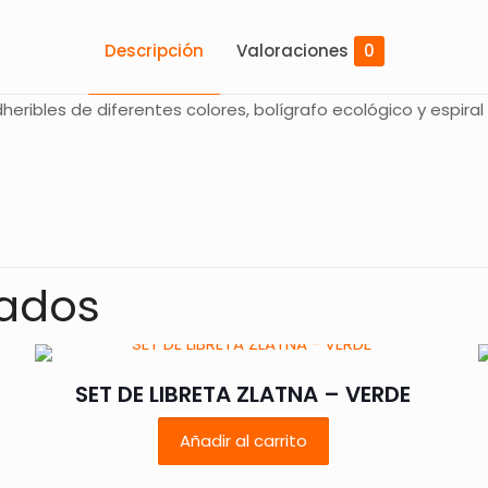
Descripción
Valoraciones
0
dheribles de diferentes colores, bolígrafo ecológico y espira
Valoraciones
s aún.
 en valorar “LIBRETA KORYAK – AZUL”
nados
rreo electrónico no será publicada.
Los campos obligatorios
SET DE LIBRETA ZLATNA – VERDE
Añadir al carrito
1 de 5
2 de 5
3 de 5
4 de 5