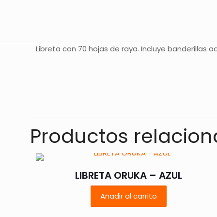
Libreta con 70 hojas de raya. Incluye banderillas a
No hay valoracione
Sé el primero
Productos relacio
Tu dirección de co
con
*
LIBRETA ORUKA – AZUL
Añadir al carrito
Tu puntuación
*