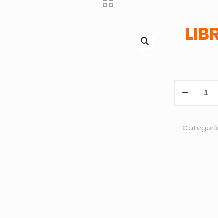
LIB
LIBRETA
KORYAK
-
AZUL
Categorí
cantidad