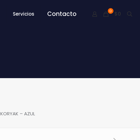
0
Contacto
$0
Servicios
 KORYAK – AZUL