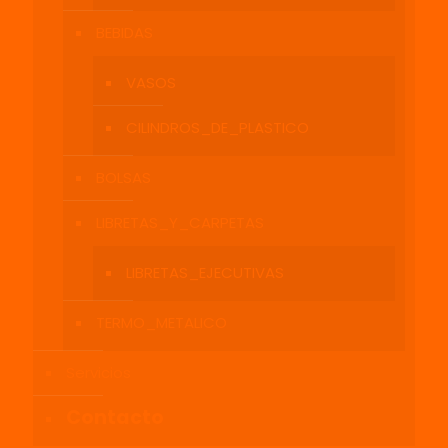
BEBIDAS
VASOS
CILINDROS_DE_PLASTICO
BOLSAS
LIBRETAS_Y_CARPETAS
LIBRETAS_EJECUTIVAS
TERMO_METALICO
Servicios
Contacto