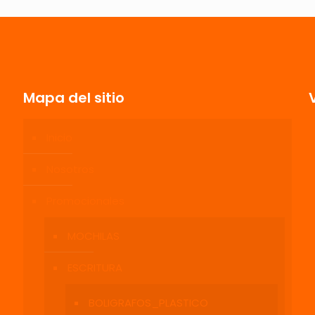
estrellas
estrellas
estrellas
estrellas
Mapa del sitio
Inicio
Correo
Guarda mi
Nosotros
electrónico
*
electrónico y
navegador p
Promocionales
MOCHILAS
ESCRITURA
BOLIGRAFOS_PLASTICO