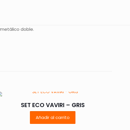
l metálico doble.
 están marcados
SET ECO VAVIRI – GRIS
Añadir al carrito
5 de 5