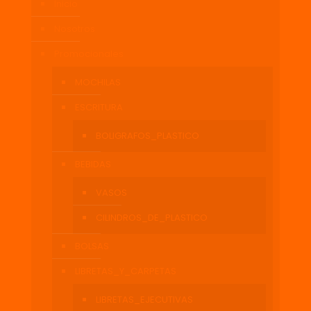
Inicio
Nosotros
Promocionales
MOCHILAS
ESCRITURA
BOLIGRAFOS_PLASTICO
BEBIDAS
VASOS
CILINDROS_DE_PLASTICO
BOLSAS
LIBRETAS_Y_CARPETAS
LIBRETAS_EJECUTIVAS