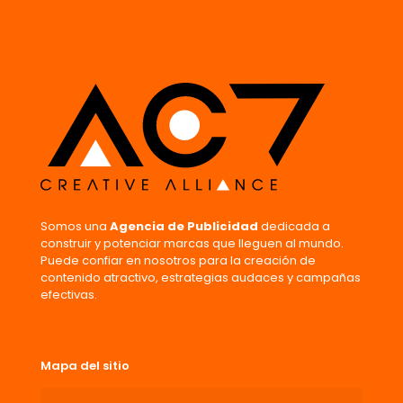
Nombre
*
Correo
electrónico
*
Guarda mi nombre, correo electrónico y web en este
navegador para la próxima vez que comente.
Somos una
Agencia de Publicidad
dedicada a
construir y potenciar marcas que lleguen al mundo.
Puede confiar en nosotros para la creación de
contenido atractivo, estrategias audaces y campañas
efectivas.
Mapa del sitio