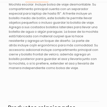
Mochila escolar. Incluye bolsa de viaje desmontable. Su
compartimento principal cuenta con un separador
especial para laptop de hasta 15″. Al frente incluye un
bolsillo medio de botón, este bolsillo te permite llevar
objetos pequeños o incluso guardar la bolsita de viaje.
Agrega a sus costados bolsillos laterales para llevar una
botella de agua o algún paraguas. La base de la mochila
está fabricada con material curpiel que la hace
resistente y agrega un toque de diseño. La parte de
atrás incluye cojín ergonómico para más comodidad. Su
accesorio adicional incluye compartimento principal con
cierre y bolsillo frontal de velcro; además agrega un
bolsillo posterior para guardar el asa y llevarla junto con
la mochila, o si lo prefiere, extender el asa y llevarla de
manera independiente como bolsa de viaje.
Valoraciones
No hay valoraciones aún.
Sé el primero en valorar “MOCHILA
DOKU – TINTO”