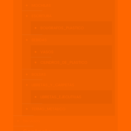
MOCHILAS
ESCRITURA
BOLIGRAFOS_PLASTICO
BEBIDAS
VASOS
CILINDROS_DE_PLASTICO
BOLSAS
LIBRETAS_Y_CARPETAS
LIBRETAS_EJECUTIVAS
TERMO_METALICO
Servicios