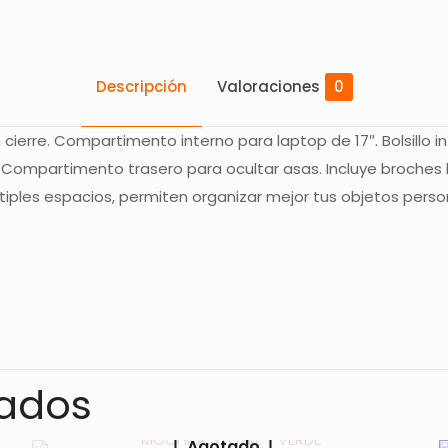
Descripción
Valoraciones
0
ierre. Compartimento interno para laptop de 17″. Bolsillo inte
les. Compartimento trasero para ocultar asas. Incluye broche
les espacios, permiten organizar mejor tus objetos personale
Valoraciones
s aún.
o en valorar “MOCHILA MALETA BREYTA – 
nados
rreo electrónico no será publicada.
Los campos obligatorios
Agotado