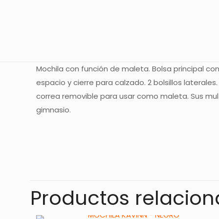
Mochila con función de maleta. Bolsa principal con c
espacio y cierre para calzado. 2 bolsillos latera
correa removible para usar como maleta. Sus multip
gimnasio.
No hay valoracione
Sé el primer
Productos relacio
Tu dirección de co