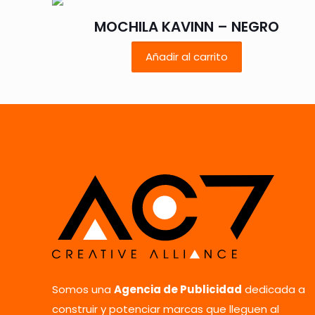
con
*
MOCHILA KAVINN – NEGRO
Añadir al carrito
Tu puntuación
*
Nombre
*
Somos una
Agencia de Publicidad
dedicada a
vez que comente.
construir y potenciar marcas que lleguen al