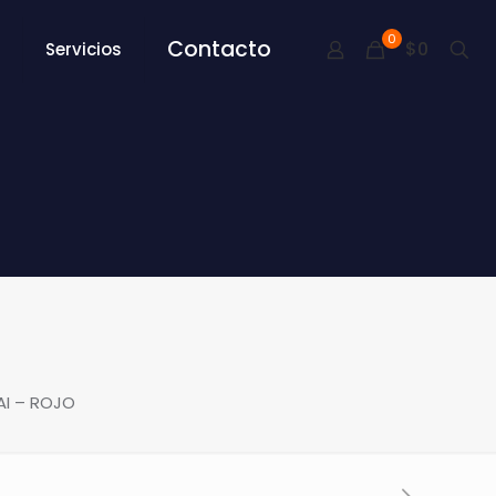
0
Contacto
$0
Servicios
I – ROJO