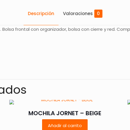
Descripción
Valoraciones
0
t. Bolsa frontal con organizador, bolsa con cierre y red. Com
Valoraciones
s aún.
o en valorar “MOCHILA MASAI – ROJO”
nados
rreo electrónico no será publicada.
Los campos obligatorios
MOCHILA JORNET – BEIGE
Añadir al carrito