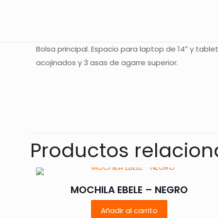
Bolsa principal. Espacio para laptop de 14″ y table
acojinados y 3 asas de agarre superior.
No hay valoracione
Sé el primer
Productos relacio
Tu dirección de co
con
*
MOCHILA EBELE – NEGRO
Añadir al carrito