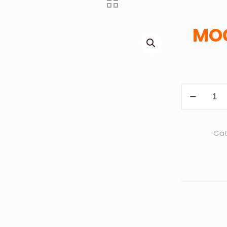
MOC
MOCHILA
MASAI
-
ROJO
Cat
cantidad