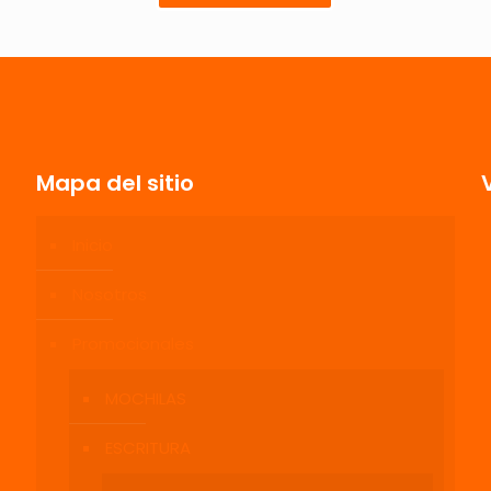
1 de 5
2 de 5
3 de 5
4 de 5
estrellas
estrellas
estrellas
estrellas
Mapa del sitio
Inicio
Correo
Guarda mi
Nosotros
electrónico
*
electrónico y
navegador p
Promocionales
MOCHILAS
ESCRITURA