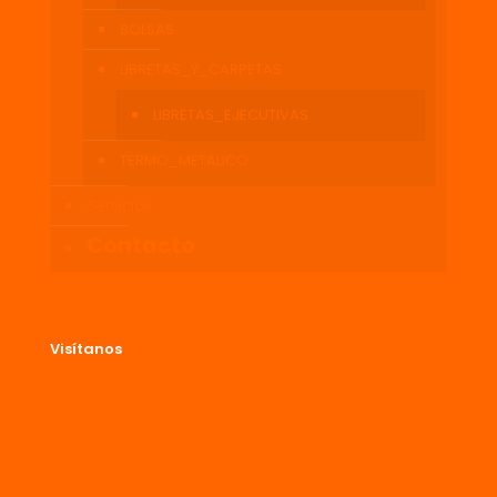
BOLSAS
LIBRETAS_Y_CARPETAS
LIBRETAS_EJECUTIVAS
TERMO_METALICO
Servicios
Contacto
Visítanos