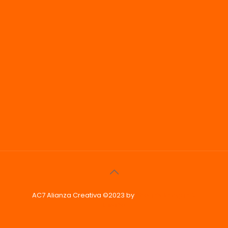
AC7 Alianza Creativa ©2023 by
Phoenix Imagen &
Diseño