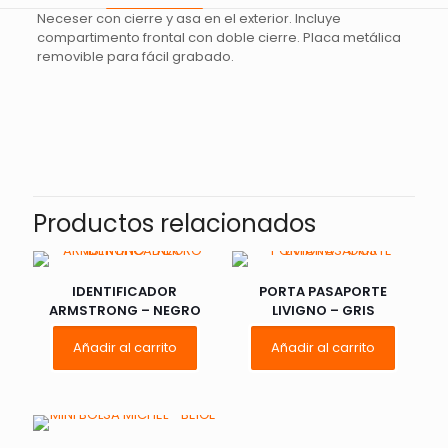
Neceser con cierre y asa en el exterior. Incluye
compartimento frontal con doble cierre. Placa metálica
removible para fácil grabado.
Valoraciones
No hay valoraciones aún.
Sé el primero en valorar “NECESER
BENARES – NEGRO”
Productos relacionados
Tu dirección de correo electrónico no será publicada.
Los
campos obligatorios están marcados con
*
IDENTIFICADOR
PORTA PASAPORTE
ARMSTRONG – NEGRO
LIVIGNO – GRIS
Tu
1 de 5
2 de 5
3 de 5
Añadir al carrito
Añadir al carrito
puntuación
*
estrellas
estrellas
estrellas
e