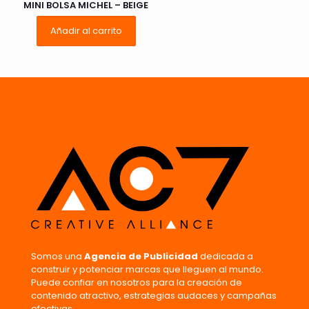
MINI BOLSA MICHEL – BEIGE
Añadir al carrito
Nombre
*
Correo
electrónico
*
Guarda mi nombre, correo electrónico y web en este
navegador para la próxima vez que comente.
Somos una
Agencia de Publicidad
dedicada a
construir y potenciar marcas que lleguen al mundo.
Puede confiar en nosotros para la creación de
contenido atractivo, estrategias audaces y campañas
efectivas.