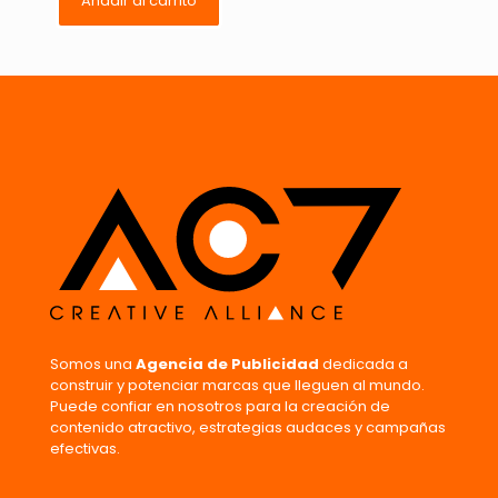
Añadir al carrito
Nombre
*
Correo
electrónico
*
Guarda mi nombre, correo electrónico y web en este
navegador para la próxima vez que comente.
Somos una
Agencia de Publicidad
dedicada a
construir y potenciar marcas que lleguen al mundo.
Puede confiar en nosotros para la creación de
contenido atractivo, estrategias audaces y campañas
efectivas.