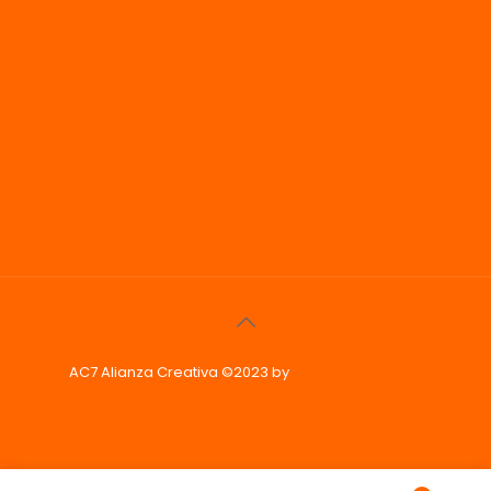
AC7 Alianza Creativa ©2023 by
Phoenix Imagen &
Diseño