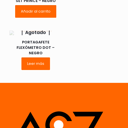
SET PRINCE – NEGRO
Añadir al carrito
Agotado
Nombre
*
PORTAGAFETE
FLEXÓMETRO DOT –
Correo
NEGRO
electrónico
*
Leer más
Guarda mi nombre, correo electrónico y web en este
navegador para la próxima vez que comente.