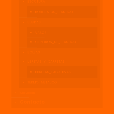
ESCRITURA
BOLIGRAFOS_PLASTICO
BEBIDAS
VASOS
CILINDROS_DE_PLASTICO
BOLSAS
LIBRETAS_Y_CARPETAS
LIBRETAS_EJECUTIVAS
TERMO_METALICO
Servicios
Contacto