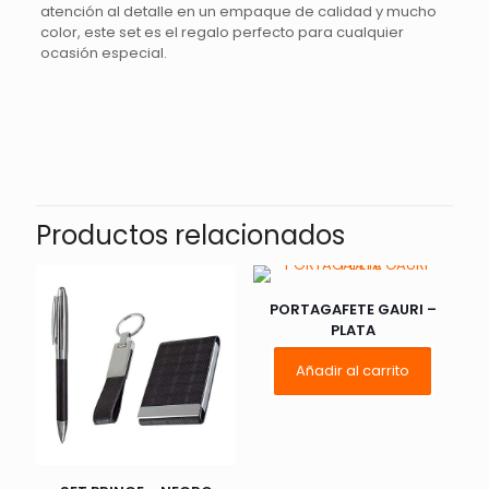
atención al detalle en un empaque de calidad y mucho
color, este set es el regalo perfecto para cualquier
ocasión especial.
Valoraciones
No hay valoraciones aún.
Sé el primero en valorar “SET BIRKIN
– VERDE”
Productos relacionados
Tu dirección de correo electrónico no será publicada.
Los
campos obligatorios están marcados con
*
PORTAGAFETE GAURI –
PLATA
Tu
1 de 5
2 de 5
3 de 5
Añadir al carrito
puntuación
*
estrellas
estrellas
estrellas
e