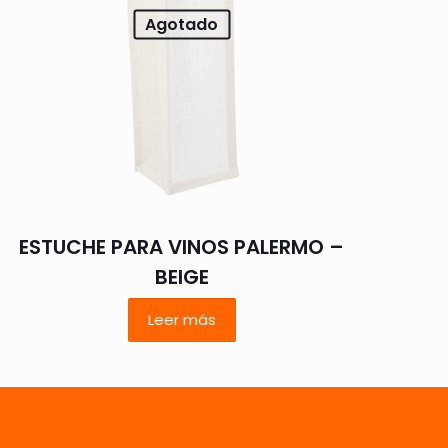
Agotado
 nombre, correo
 web en este
ESTUCHE PARA VINOS PALERMO –
ara la próxima
BEIGE
Leer más