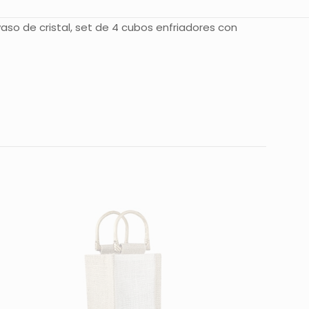
vaso de cristal, set de 4 cubos enfriadores con
O”
 están marcados
5 de 5
estrellas