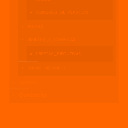
CILINDROS_DE_PLASTICO
BOLSAS
LIBRETAS_Y_CARPETAS
LIBRETAS_EJECUTIVAS
TERMO_METALICO
Servicios
Contacto