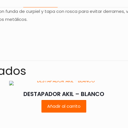
a con funda de curpiel y tapa con rosca para evitar derrames, 
sos metálicos.
Valoraciones
s aún.
o en valorar “SET DE BAR ABERDEEN – NEGR
nados
rreo electrónico no será publicada.
Los campos obligatorios
DESTAPADOR AKIL – BLANCO
Añadir al carrito
1 de 5
2 de 5
3 de 5
4 de 5
estrellas
estrellas
estrellas
estrellas