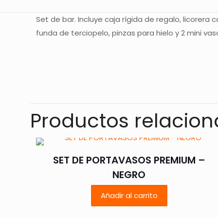
Set de bar. Incluye caja rígida de regalo, licorer
funda de terciopelo, pinzas para hielo y 2 mini va
No hay valoracione
Sé el primer
Productos relacio
Tu dirección de co
con
*
SET DE PORTAVASOS PREMIUM –
NEGRO
Tu puntuación
*
Añadir al carrito