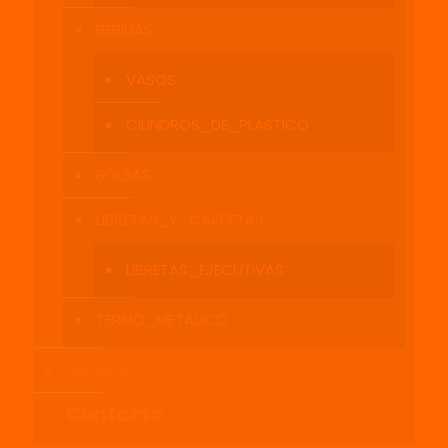
BEBIDAS
VASOS
CILINDROS_DE_PLASTICO
BOLSAS
LIBRETAS_Y_CARPETAS
LIBRETAS_EJECUTIVAS
TERMO_METALICO
Servicios
Contacto