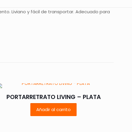
nto. Liviano y fácil de transportar. Adecuado para
E”
 están marcados
PORTARRETRATO LIVING – PLATA
Añadir al carrito
5 de 5
estrellas