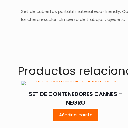
Set de cubiertos portátil material eco-friendly. 
lonchera escolar, almuerzo de trabajo, viajes etc.
No hay valoracione
Sé el primero
Productos relacio
Tu dirección de co
con
*
SET DE CONTENEDORES CANNES –
NEGRO
Tu puntuación
*
Añadir al carrito