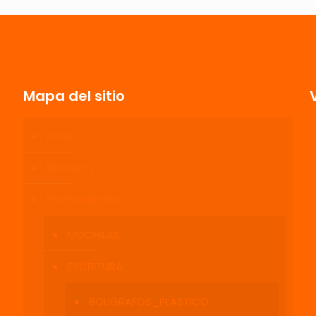
Mapa del sitio
Inicio
Correo
Guarda mi
electrónico
*
electrónico y
Nosotros
navegador p
Promocionales
MOCHILAS
ESCRITURA
BOLIGRAFOS_PLASTICO