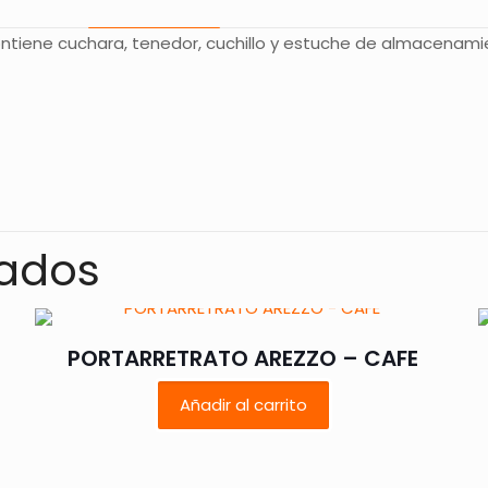
Contiene cuchara, tenedor, cuchillo y estuche de almacenamie
Valoraciones
s aún.
 en valorar “SET DE CUBIERTOS THAI – BEIG
nados
rreo electrónico no será publicada.
Los campos obligatorios
PORTARRETRATO AREZZO – CAFE
Añadir al carrito
1 de 5
2 de 5
3 de 5
4 de 5
estrellas
estrellas
estrellas
estrellas