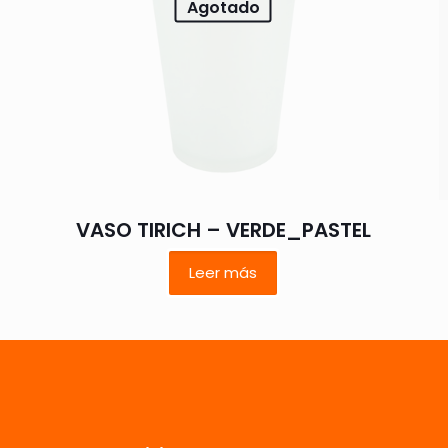
Agotado
Correo
Guarda mi
electrónico
*
electrónico y
VASO TIRICH – VERDE_PASTEL
navegador p
Leer más