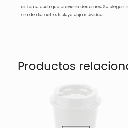
sistema push que previene derrames. Su elegante
cm de diámetro. Incluye caja individual.
No hay valoracione
Sé el primer
Productos relacio
Tu dirección de co
con
*
Tu puntuación
*