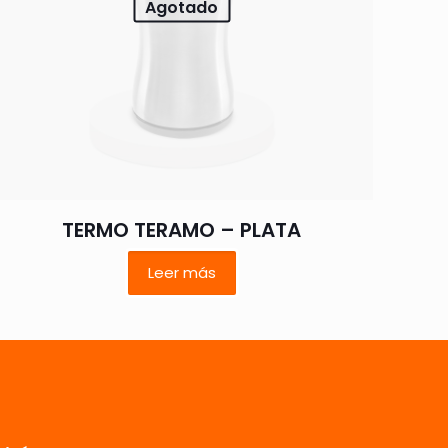
Agotado
 nombre, correo
 web en este
TERMO TERAMO – PLATA
ara la próxima
Leer más