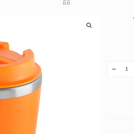
TERMO
BATANI
-
NARANJA
cantidad