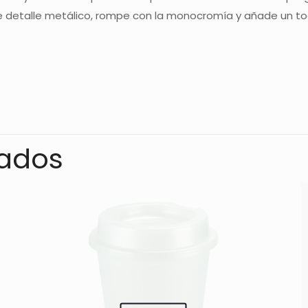
 detalle metálico, rompe con la monocromía y añade un toq
Valoraciones
s aún.
o en valorar “TERMO BATANI – NARANJA”
nados
rreo electrónico no será publicada.
Los campos obligatorios
1 de 5
2 de 5
3 de 5
4 de 5
estrellas
estrellas
estrellas
estrellas