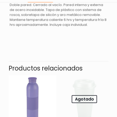
Doble pared. Cerrado al vacío. Pared interna y externa
de acero inoxidable. Tapa de plástico con sistema de
rosca, sobretapa de silicón y aro metálico removible.
Mantiene temperatura caliente 6 hrs y temperatura fría 8
hrs aproximadamente. Incluye caja individual.
Valoraciones
No hay valoraciones aún.
Sé el primero en valorar “TERMO
HACHI – AMARILLO”
Productos relacionados
Tu dirección de correo electrónico no será publicada.
Los
campos obligatorios están marcados con
*
Tu
Agotado
1 de 5
2 de 5
3 de 5
puntuación
*
estrellas
estrellas
estrellas
e