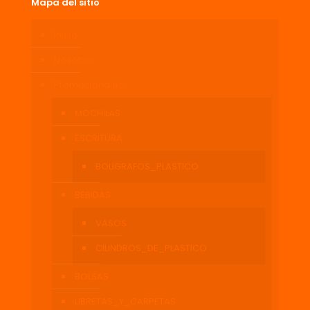
Mapa del sitio
Inicio
Nosotros
Promocionales
MOCHILAS
ESCRITURA
BOLIGRAFOS_PLASTICO
BEBIDAS
VASOS
CILINDROS_DE_PLASTICO
BOLSAS
LIBRETAS_Y_CARPETAS