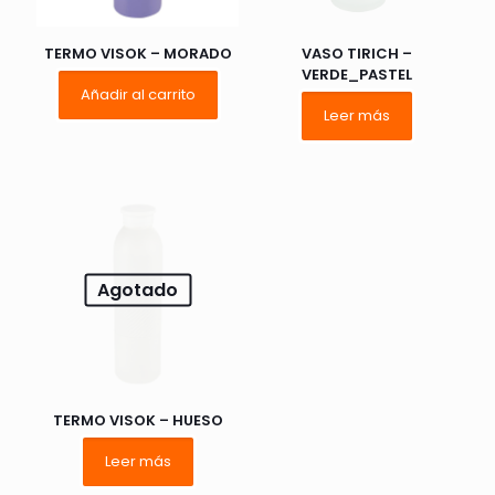
TERMO VISOK – MORADO
VASO TIRICH –
VERDE_PASTEL
Añadir al carrito
Leer más
Nombre
*
Correo
electrónico
*
Agotado
Guarda mi nombre, correo electrónico y web en este
navegador para la próxima vez que comente.
TERMO VISOK – HUESO
Leer más