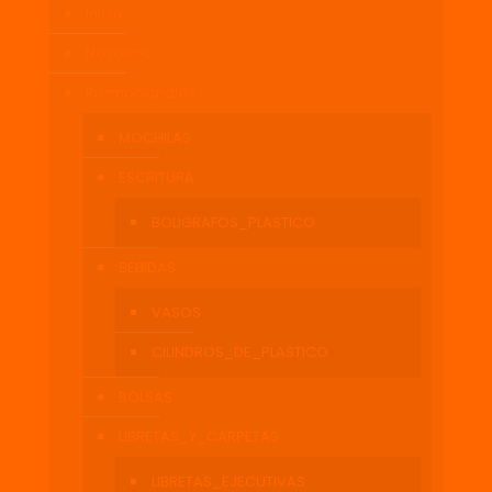
Inicio
Nosotros
Promocionales
MOCHILAS
ESCRITURA
BOLIGRAFOS_PLASTICO
BEBIDAS
VASOS
CILINDROS_DE_PLASTICO
BOLSAS
LIBRETAS_Y_CARPETAS
LIBRETAS_EJECUTIVAS