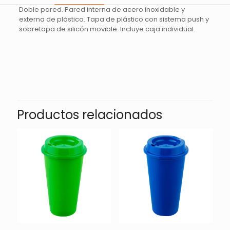
Doble pared. Pared interna de acero inoxidable y
externa de plástico. Tapa de plástico con sistema push y
sobretapa de silicón movible. Incluye caja individual.
Valoraciones
No hay valoraciones aún.
Sé el primero en valorar “TERMO
LATE – AMARILLO”
Productos relacionados
Tu dirección de correo electrónico no será publicada.
Los
campos obligatorios están marcados con
*
Tu
1 de 5
2 de 5
3 de 5
puntuación
*
estrellas
estrellas
estrellas
e