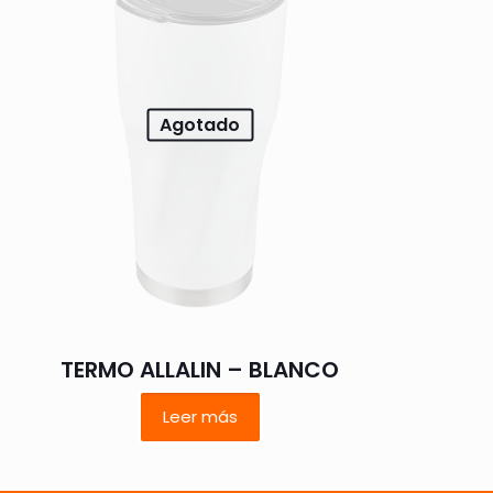
5 de 5
estrellas
Agotado
 nombre, correo
 web en este
TERMO ALLALIN – BLANCO
ara la próxima
Leer más