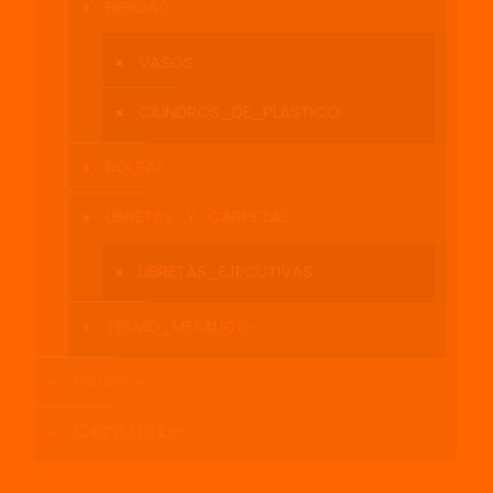
BEBIDAS
VASOS
CILINDROS_DE_PLASTICO
BOLSAS
LIBRETAS_Y_CARPETAS
LIBRETAS_EJECUTIVAS
TERMO_METALICO
Servicios
Contacto