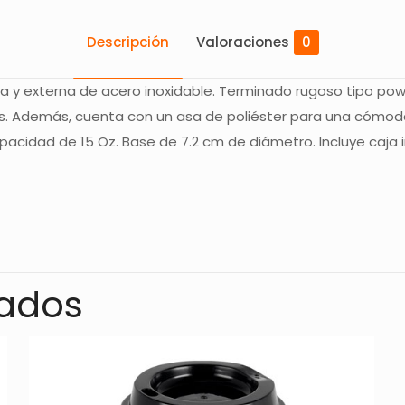
Descripción
Valoraciones
0
a y externa de acero inoxidable. Terminado rugoso tipo powd
s. Además, cuenta con un asa de poliéster para una cómod
apacidad de 15 Oz. Base de 7.2 cm de diámetro. Incluye caja i
Valoraciones
s aún.
o en valorar “TERMO STREDNA – ROSA”
nados
rreo electrónico no será publicada.
Los campos obligatorios