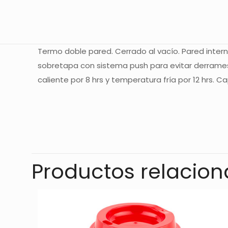
Termo doble pared. Cerrado al vacío. Pared intern
sobretapa con sistema push para evitar derrame
caliente por 8 hrs y temperatura fría por 12 hrs. C
No hay valoracione
Sé el primer
Productos relacio
Tu dirección de co
con
*