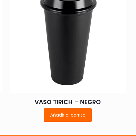
1 de 5
2 de 5
3 de 5
4 de 5
estrellas
estrellas
estrellas
estrellas
Correo
Guarda mi
electrónico
*
electrónico y
VASO TIRICH – NEGRO
navegador p
Añadir al carrito