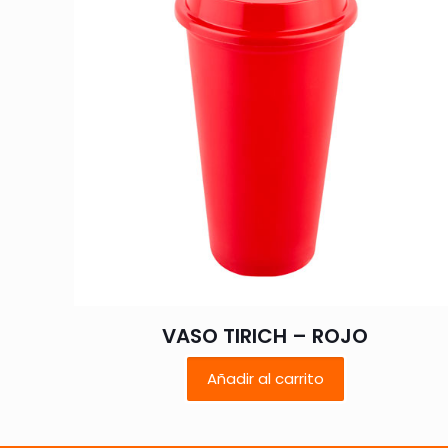
Tu puntuación
*
Nombre
*
VASO TIRICH – ROJO
vez que comente.
Añadir al carrito