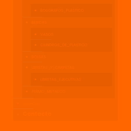
BOLIGRAFOS_PLASTICO
BEBIDAS
VASOS
CILINDROS_DE_PLASTICO
BOLSAS
LIBRETAS_Y_CARPETAS
LIBRETAS_EJECUTIVAS
TERMO_METALICO
Servicios
Contacto