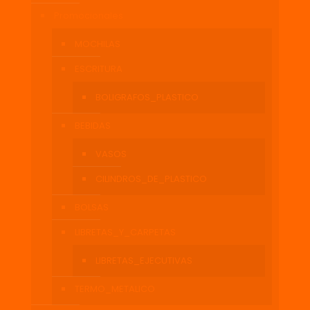
Promocionales
MOCHILAS
ESCRITURA
BOLIGRAFOS_PLASTICO
BEBIDAS
VASOS
CILINDROS_DE_PLASTICO
BOLSAS
LIBRETAS_Y_CARPETAS
LIBRETAS_EJECUTIVAS
TERMO_METALICO