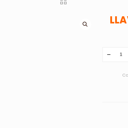
LLA
LLAVERO
SURAT
-
ROJO
Ca
cantidad