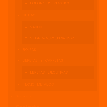
BOLIGRAFOS_PLASTICO
BEBIDAS
VASOS
CILINDROS_DE_PLASTICO
BOLSAS
LIBRETAS_Y_CARPETAS
LIBRETAS_EJECUTIVAS
TERMO_METALICO
Servicios
Contacto