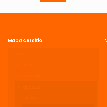
estrellas
estrellas
estrellas
estrellas
Mapa del sitio
Inicio
Correo
Guarda mi
electrónico
*
electrónico y
Nosotros
navegador p
Promocionales
MOCHILAS
ESCRITURA