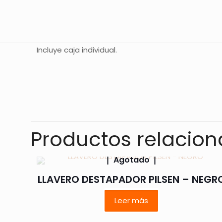
Incluye caja individual.
No hay valoracione
Sé el primer
Productos relacio
Tu dirección de co
Agotado
con
*
LLAVERO DESTAPADOR PILSEN – NEGR
Leer más
Tu puntuación
*