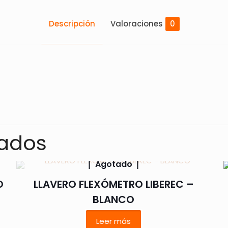
Descripción
Valoraciones
0
Valoraciones
s aún.
o en valorar “LLAVERO SURAT – ROJO”
nados
rreo electrónico no será publicada.
Los campos obligatorios
Agotado
O
LLAVERO FLEXÓMETRO LIBEREC –
BLANCO
1 de 5
2 de 5
3 de 5
4 de 5
Leer más