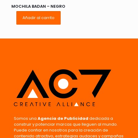
MOCHILA BADAN – NEGRO
Añadir al carrito
Nombre
*
Correo
electrónico
*
Guarda mi nombre, correo electrónico y web en este
navegador para la próxima vez que comente.
Somos una
Agencia de Publicidad
dedicada a
construir y potenciar marcas que lleguen al mundo.
Puede confiar en nosotros para la creación de
contenido atractivo, estrategias audaces y campañas