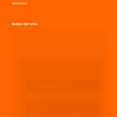
efectivas.
Mapa del sitio
Inicio
Nosotros
Promocionales
MOCHILAS
ESCRITURA
BOLIGRAFOS_PLASTICO
BEBIDAS
VASOS
CILINDROS_DE_PLASTICO