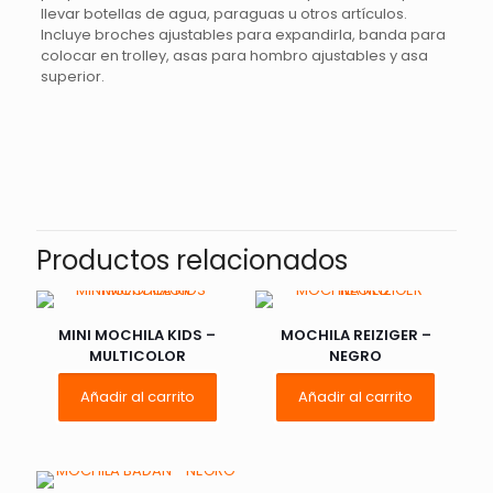
llevar botellas de agua, paraguas u otros artí­culos.
Incluye broches ajustables para expandirla, banda para
colocar en trolley, asas para hombro ajustables y asa
superior.
Valoraciones
No hay valoraciones aún.
Sé el primero en valorar “MOCHILA
ORANSSI – NEGRO”
Productos relacionados
Tu dirección de correo electrónico no será publicada.
Los
campos obligatorios están marcados con
*
MINI MOCHILA KIDS –
MOCHILA REIZIGER –
MULTICOLOR
NEGRO
Tu
1 de 5
2 de 5
3 de 5
Añadir al carrito
Añadir al carrito
puntuación
*
estrellas
estrellas
estrellas
e