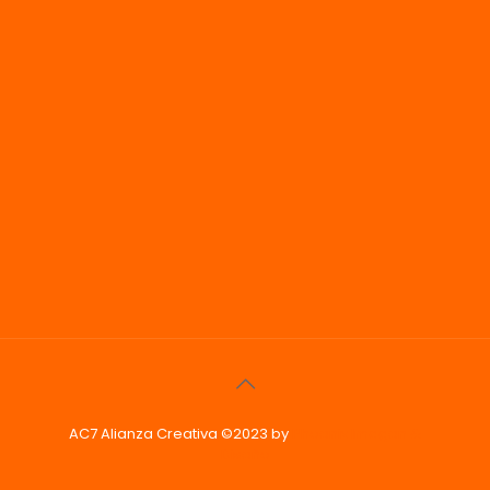
AC7 Alianza Creativa ©2023 by
Phoenix Imagen &
Diseño