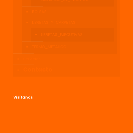
BOLSAS
LIBRETAS_Y_CARPETAS
LIBRETAS_EJECUTIVAS
TERMO_METALICO
Servicios
Contacto
Visítanos